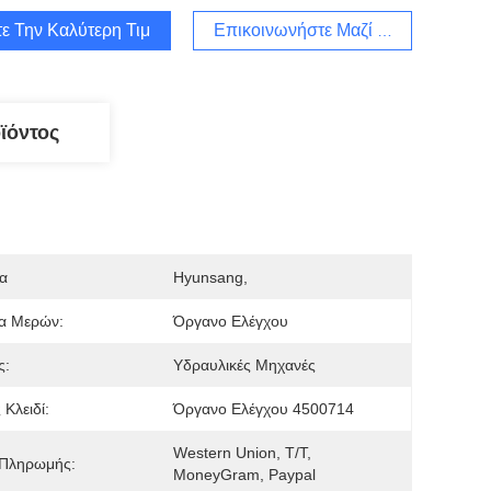
ε Την Καλύτερη Τιμή
Επικοινωνήστε Μαζί Μας
ϊόντος
α
Hyunsang,
α Μερών:
Όργανο Ελέγχου
ς:
Υδραυλικές Μηχανές
 Κλειδί:
Όργανο Ελέγχου 4500714
Western Union, T/T, 
 Πληρωμής:
MoneyGram, Paypal