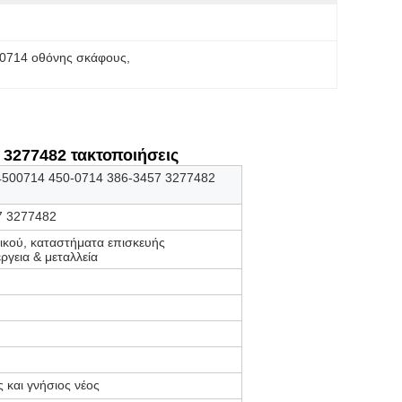
0714 οθόνης σκάφους
, 
 3277482 τακτοποιήσεις
ν 4500714 450-0714 386-3457 3277482
7 3277482
ικού, καταστήματα επισκευής
ργεια & μεταλλεία
 και γνήσιος νέος