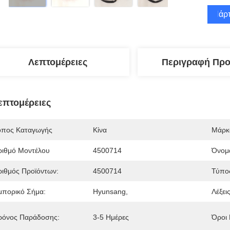
Πάρτ
Λεπτομέρειες
Περιγραφή Προ
επτομέρειες
όπος Καταγωγής
Κίνα
Μάρκ
ριθμό Μοντέλου
4500714
Όνομ
ριθμός Προϊόντων:
4500714
Τύπο
μπορικό Σήμα:
Hyunsang,
Λέξεις
ρόνος Παράδοσης:
3-5 Ημέρες
Όροι