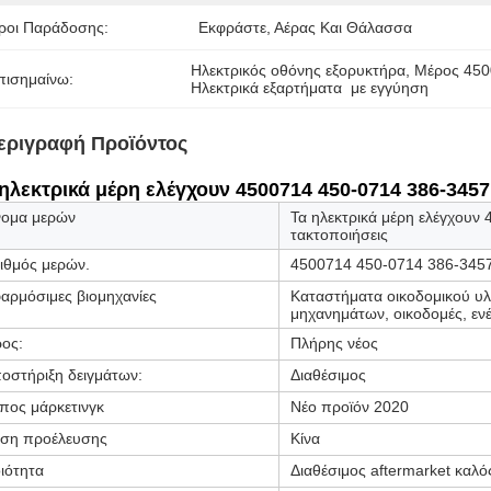
ροι Παράδοσης:
Εκφράστε, Αέρας Και Θάλασσα
Ηλεκτρικός οθόνης εξορυκτήρα
, 
Μέρος 450
πισημαίνω:
Ηλεκτρικά εξαρτήματα  με εγγύηση
εριγραφή Προϊόντος
ηλεκτρικά μέρη ελέγχουν 4500714 450-0714 386-3457
ομα μερών
Τα ηλεκτρικά μέρη ελέγχου
τακτοποιήσεις
ιθμός μερών.
4500714 450-0714 386-345
αρμόσιμες βιομηχανίες
Καταστήματα οικοδομικού υλ
μηχανημάτων, οικοδομές, ενέ
ος:
Πλήρης νέος
οστήριξη δειγμάτων:
Διαθέσιμος
πος μάρκετινγκ
Νέο προϊόν 2020
ση προέλευσης
Κίνα
ιότητα
Διαθέσιμος aftermarket καλός