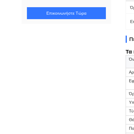
Ό
Επικοινωνήστε Τώρα
Ε
Π
Τα 
Όν
Αρ
Εφ
Όρ
Υπ
Τύ
Θέ
Πο