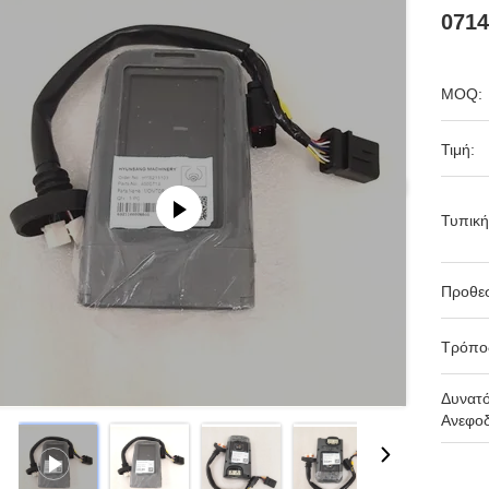
0714
MOQ:
Τιμή:
Τυπική
Προθε
Τρόπο
Δυνατ
Ανεφοδ