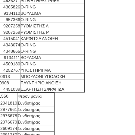
4436271
ΑΙΣΘΗΤΗΡΑΣ PRES.
4365826
O-RING
9134110
ΒΟΥΛΩΜΑ
957366
O-RING
9207258
ΡΥΘΜΙΣΤΗΣ Λ
9207259
ΡΥΘΜΙΣΤΗΣ Ρ
4515041
ΚΑΡΦΙΤΣΑ ΑΝΟΙΞΗ
4343074
O-RING
4348665
O-RING
9134111
ΒΟΥΛΩΜΑ
4509180
O-RING
4252767
ΥΠΟΣΤΗΡΙΓΜΑ
0613
ΜΠΟΥΛΟΝΙ ΥΠΟΔΟΧΗ
0908
ΠΛΥΝΤΗΡΙΟ ΑΝΟΙΞΗ
4451039
ΕΞΑΡΤΗΣΗ ΣΦΡΑΓΙΔΑ
1550
Φέρον μανίκι
2941810
Συνδετήρας
2977661
Συνδετήρας
2976678
Συνδετήρας
2976679
Συνδετήρας
2609174
Συνδετήρας
2391780
Συνδετήρας