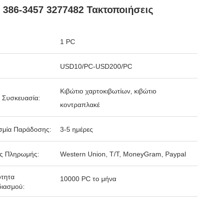
 386-3457 3277482 Τακτοποιήσεις
1 PC
USD10/PC-USD200/PC
Κιβώτιο χαρτοκιβωτίων, κιβώτιο
 Συσκευασία:
κοντραπλακέ
σμία Παράδοσης:
3-5 ημέρες
ς Πληρωμής:
Western Union, T/T, MoneyGram, Paypal
ότητα
10000 PC το μήνα
ιασμού: