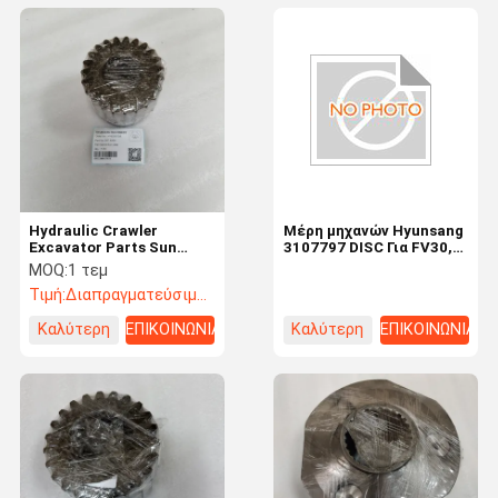
Hydraulic Crawler
Μέρη μηχανών Hyunsang
Excavator Parts Sun
3107797 DISC Για FV30,
Gear 367-8368 3678368
ZX250L-5G, ZX270-3,
MOQ:
1 τεμ
367-8369 367-8365 7I-
ZX270-HHE, ZX280-5G,
Τιμή:
Διαπραγματεύσιμος
7623 for 320E 323E
ZX280LC-3
Καλύτερη
ΕΠΙΚΟΙΝΩΝΙΑ
Καλύτερη
ΕΠΙΚΟΙΝΩΝΙΑ
τιμή
τιμή