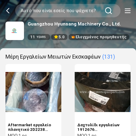
Guangzhou Hyunsang Machinery Co., Ltd.
11
5.0
Ελεγχμένος προμηθευτής
YEARS
Μέρη Εργαλείων Μειωτών Εκσκαφέων
(131)
Aftermarket εργαλείο
Δαχτυλίδι εργαλείων
πλανητικό 2D2238
1912676
9M4321 ΓΑΤΩΝ E325C
αντικατάστασης για τη
MOQ:
1 pc
MOQ:
1 pc