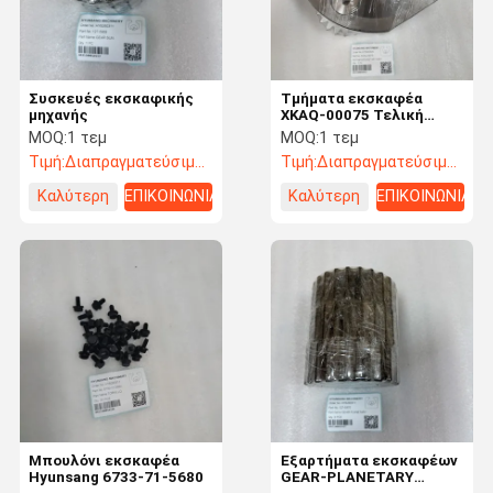
Συσκευές εκσκαφικής
Τμήματα εκσκαφέα
μηχανής
XKAQ-00075 Τελική
κίνηση κλίσης
MOQ:
1 τεμ
MOQ:
1 τεμ
μετατροπέα μεταφοράς
Τιμή:
Διαπραγματεύσιμος
Τιμή:
Διαπραγματεύσιμος
Assy για R210 HX180L
R160LC7
Καλύτερη
ΕΠΙΚΟΙΝΩΝΙΑ
Καλύτερη
ΕΠΙΚΟΙΝΩΝΙΑ
τιμή
τιμή
Σπίτι
Προϊόντα
Βίντεο
Περίπου
Εμείς
Μπουλόνι εκσκαφέα
Εξαρτήματα εκσκαφέων
Hyunsang 6733-71-5680
GEAR-PLANETARY