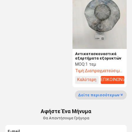
Υδραυλικός κύλινδρος εκσκαφέων
Δακτύλιοι και καρφίτσες εκσκαφέων
Μέρη καμπινών εκσκαφέων
μέρη συστημάτων προσγείωσης εκσκαφέων
Αντικατασκευαστικά
εξαρτήματα εξορυκτών
Ανταλλακτικά μεταλλείας
MOQ:
1 τεμ
Τιμή:
Διαπραγματεύσιμος
Μέρη εργαλείων μειωτών εκσκαφέων
Καλύτερη
ΕΠΙΚΟΙΝΩΝΙΑ
Εκσκαφέας ανταλλακτικών
τιμή
Δείτε περισσότερων
μέρη εκσκαφέων της Hyundai
Μέρη εκσκαφέων της
Αφήστε Ένα Μήνυμα
Θα Απαντήσουμε Γρήγορα
Μέρη εκσκαφέων της
E-mail