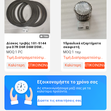
Δίσκος τριβής 101-5144
Υδραυλικά εξαρτήματα
για D7R D6R D6M D5M
σκαφιστή
D6N D5N
MOQ:
1 PC
MOQ:
1 τεμ
Τιμή:
Διαπραγματεύσιμος
Τιμή:
Διαπραγματεύσιμος
Καλύτερη
ΕΠΙΚΟΙΝΩΝΙΑ
Καλύτερη
ΕΠΙΚΟΙΝΩΝΙΑ
τιμή
τιμή
Εξοικονομήστε το χρόνο σας
Ας επικοινωνήσουμε μαζί σας με τα
καλύτερα προϊόντα.
Δώστε τις απαιτήσεις σας