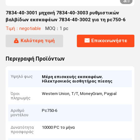
3
/
3
7834-40-3001 μηχανή 7834-40-3003 ρυθμιστικών
βαλβίδων εκσκαφέων 7834-40-3002 για τη pc750-6
Τιμή：negotiable
MOQ：1 pc
Καλύτερη τιμή
Επικοινωνήστε
Περιγραφή Προϊόντων
Υψηλό φως
,
Μέρη επισκευής εκσκαφέων
Ηλεκτρονικός αισθητήρας πίεσης
Όροι
Western Union, T/T, MoneyGram, Paypal
πληρωμής
Αριθμό
Pc750-6
μοντέλου
Δυνατότητα
10000 PC το μήνα
προσφοράς