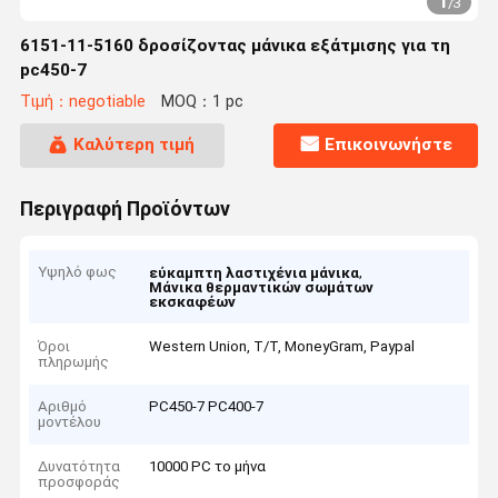
1
/
3
6151-11-5160 δροσίζοντας μάνικα εξάτμισης για τη
pc450-7
Τιμή：negotiable
MOQ：1 pc
Καλύτερη τιμή
Επικοινωνήστε
Περιγραφή Προϊόντων
Υψηλό φως
,
εύκαμπτη λαστιχένια μάνικα
Μάνικα θερμαντικών σωμάτων
εκσκαφέων
Όροι
Western Union, T/T, MoneyGram, Paypal
πληρωμής
Αριθμό
PC450-7 PC400-7
μοντέλου
Δυνατότητα
10000 PC το μήνα
προσφοράς