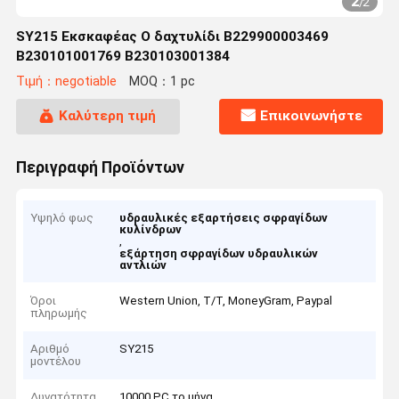
1
/
2
SY215 Εκσκαφέας O δαχτυλίδι B229900003469
B230101001769 B230103001384
Τιμή：negotiable
MOQ：1 pc
Καλύτερη τιμή
Επικοινωνήστε
Περιγραφή Προϊόντων
Υψηλό φως
υδραυλικές εξαρτήσεις σφραγίδων
κυλίνδρων
,
εξάρτηση σφραγίδων υδραυλικών
αντλιών
Όροι
Western Union, T/T, MoneyGram, Paypal
πληρωμής
Αριθμό
SY215
μοντέλου
Δυνατότητα
10000 PC το μήνα