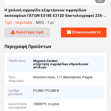
1
/
1
Η χειλική σφραγίδα εξαρτήσεων σφραγίδων
εκσκαφέων ΓΑΤΩΝ E318E E312D δακτυλογραφεί 235-
7679 2357679 5I-7742 178-6553 5I-7689 5I-7561
Τιμή：negotiable
MOQ：1 pc
Καλύτερη τιμή
Επικοινωνήστε
Περιγραφή Προϊόντων
Υψηλό φως
,
Μηχανή Gasket
εξάρτηση σφραγίδων υδραυλικών
αντλιών
Όροι
Western Union, T/T, MoneyGram, Paypal
πληρωμής
Αριθμό
PC200-7 PC200-8
μοντέλου
Δυνατότητα
10000 PC το μήνα
προσφοράς