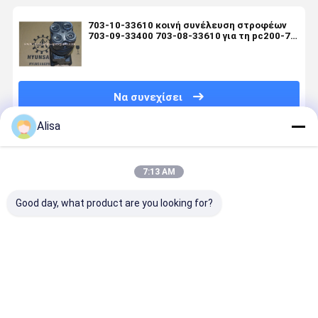
703-10-33610 κοινή συνέλευση στροφέων
703-09-33400 703-08-33610 για τη pc200-7
pc200-7 pc270-8
Να συνεχίσει
Alisa
Συνιστώμενα Προϊόντα
7:13 AM
Good day, what product are you looking for?
CLG939D
Κύρια σημεία
33C0123
12C0240
CLG930E
του
33C0028
Περιστρε
Εκσκαφέας
παρόντος
33C0116
άρθρωση
Υδραυλική
παραρτήματος:
Συζύγιο
εκσκαφέα 
περιστρεφόμενη
περιστρεφόμενου
CLG922D
Καλύτερη τιμή
Καλύτερη τιμή
Καλύτερη τιμή
Καλύτερη 
στροφή
σκάφους για
CLG908
33C0116
CLG936
CLG915