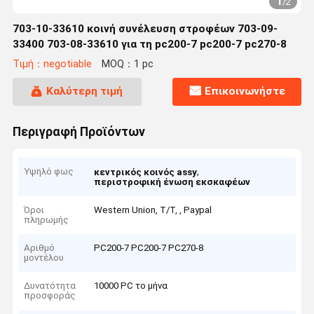
1
/
2
703-10-33610 κοινή συνέλευση στροφέων 703-09-
33400 703-08-33610 για τη pc200-7 pc200-7 pc270-8
Τιμή：negotiable
MOQ：1 pc
Καλύτερη τιμή
Επικοινωνήστε
Περιγραφή Προϊόντων
Υψηλό φως
,
κεντρικός κοινός assy
περιστροφική ένωση εκσκαφέων
Όροι
Western Union, T/T, , Paypal
πληρωμής
Αριθμό
PC200-7 PC200-7 PC270-8
μοντέλου
Δυνατότητα
10000 PC το μήνα
προσφοράς