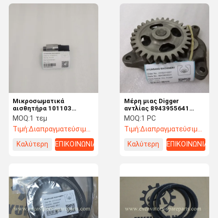
Μικροσωματικά
Μέρη μιας Digger
αισθητήρα 101103
αντλίας 8943955641
01818-201005 661203
πετρελαίου 8943904143
MOQ:
1 τεμ
MOQ:
1 PC
16312310 100096
9217993 4181700
Τιμή:
Διαπραγματεύσιμος
Τιμή:
Διαπραγματεύσιμος
34B1072 για XE215C
1136501333 για Hitachi
ZX330
Καλύτερη
ΕΠΙΚΟΙΝΩΝΙΑ
Καλύτερη
ΕΠΙΚΟΙΝΩΝΙΑ
τιμή
τιμή