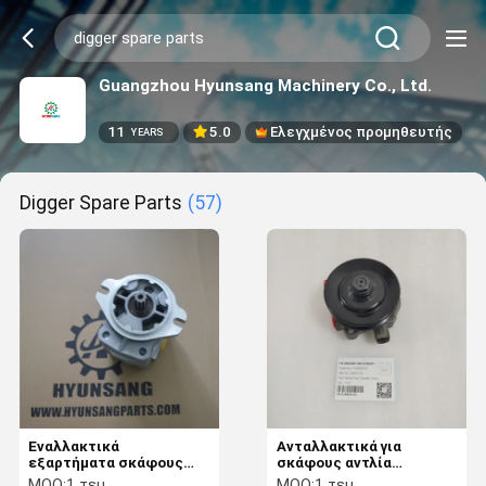
Guangzhou Hyunsang Machinery Co., Ltd.
11
5.0
Ελεγχμένος προμηθευτής
YEARS
Digger Spare Parts
(57)
Εναλλακτικά
Ανταλλακτικά για
εξαρτήματα σκάφους
σκάφους αντλία
705-41-01050 705-11-
καυσίμου 22803123
MOQ:
1 τεμ
MOQ:
1 τεμ