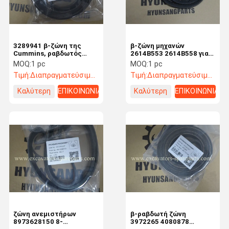
3289941 β-ζώνη της
β-ζώνη μηχανών
Cummins, ραβδωτός
2614B553 2614B558 για
cOem 8PK1765HD
JCB AVX13X1325
MOQ:
1 pc
MOQ:
1 pc
8PK1765 (για 102-002)
AVX13X1312 Perkins
Τιμή:
Διαπραγματεύσιμος
Τιμή:
Διαπραγματεύσιμος
Linde
Καλύτερη
ΕΠΙΚΟΙΝΩΝΙΑ
Καλύτερη
ΕΠΙΚΟΙΝΩΝΙΑ
τιμή
τιμή
Σπίτι
Προϊόντα
Βίντεο
Περίπου
Εμείς
ζώνη ανεμιστήρων
β-ραβδωτή ζώνη
8973628150 8-
3972265 4080878