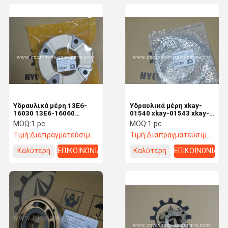
Υδραυλικά μέρη 13E6-
Υδραυλικά μέρη xkay-
16030 13E6-16060
01540 xkay-01543 xkay-
εκσκαφέων Assy
01544 εκσκαφέων
MOQ:
1 pc
MOQ:
1 pc
συζεύξεων της HYUNDAI
πιάτων χωρισμού για τη
Τιμή:
Διαπραγματεύσιμος
Τιμή:
Διαπραγματεύσιμος
για r140lc-7 r140w-7
HYUNDAI r250lc-9
Καλύτερη
ΕΠΙΚΟΙΝΩΝΙΑ
Καλύτερη
ΕΠΙΚΟΙΝΩΝΙΑ
τιμή
τιμή