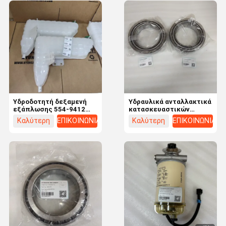
Υδροδοτητή δεξαμενή
Υδραυλικά ανταλλακτικά
εξάπλωσης 554-9412
κατασκευαστικών
5549412 για εξορυκτήρα
μηχανών Hyunsang
Καλύτερη
ΕΠΙΚΟΙΝΩΝΙΑ
Καλύτερη
ΕΠΙΚΟΙΝΩΝΙΑ
E320 E323
32028X
τιμή
τιμή