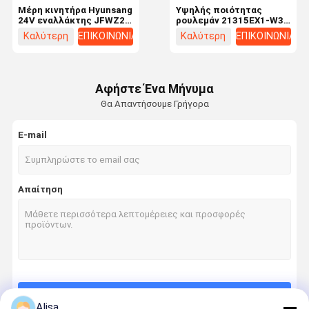
Μέρη κινητήρα Hyunsang
Υψηλής ποιότητας
24V εναλλάκτης JFWZ27
ρουλεμάν 21315EX1-W33
JFWZ29 για μηχανήματα
για κατασκευαστικά
Καλύτερη
ΕΠΙΚΟΙΝΩΝΙΑ
Καλύτερη
ΕΠΙΚΟΙΝΩΝΙΑ
κατασκευής
μηχανήματα
τιμή
τιμή
Αφήστε Ένα Μήνυμα
Θα Απαντήσουμε Γρήγορα
E-mail
Απαίτηση
Σπίτι
Προϊόντα
Βίντεο
Περίπου
Εμείς
Να συνεχίσει
Alisa