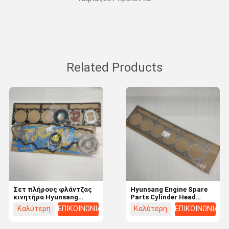
Related Products
Σετ πλήρους φλάντζας
Hyunsang Engine Spare
κινητήρα Hyunsang
Parts Cylinder Head
Engine Seal Parts για
Gasket Engine 3126
Καλύτερη
ΕΠΙΚΟΙΝΩΝΙΑ
Καλύτερη
ΕΠΙΚΟΙΝΩΝΙΑ
3306DI
τιμή
τιμή