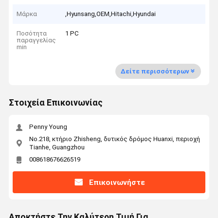
Μάρκα
,Hyunsang,OEM,Hitachi,Hyundai
Ποσότητα
1 PC
παραγγελίας
min
Δείτε περισσότερων
Στοιχεία Επικοινωνίας
Penny Young
No.218, κτήριο Zhisheng, δυτικός δρόμος Huanxi, περιοχή
Tianhe, Guangzhou
008618676626519
Επικοινωνήστε
Αποκτήστε Την Καλύτερη Τιμή Για