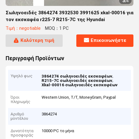
3
/
4
Σωληνοειδές 3864274 3932530 3991625 xkal-00016 για
τον εκσκαφέα r225-7 R215-7C της Hyundai
Τιμή：negotiable
MOQ：1 PC
Καλύτερη τιμή
Επικοινωνήστε
Περιγραφή Προϊόντων
Υψηλό φως
,
3864274 σωληνοειδές εκσκαφέων
,
R215-7C σωληνοειδές εκσκαφέων
Xkal-00016 σωληνοειδές εκσκαφέων
Όροι
Western Union, T/T, MoneyGram, Paypal
πληρωμής
Αριθμό
3864274
μοντέλου
Δυνατότητα
10000 PC το μήνα
προσφοράς