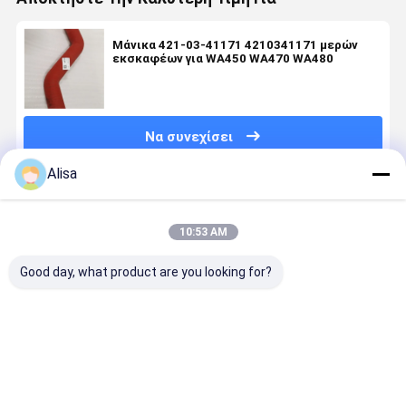
Μάνικα 421-03-41171 4210341171 μερών
εκσκαφέων για WA450 WA470 WA480
Να συνεχίσει
Alisa
Συνιστώμενα Προϊόντα
10:53 AM
Good day, what product are you looking for?
ΠΟΛΙΤΙΚΟ
Μέρη
Θερμαντικό
Τμήματα
ΤΥΠΟ
εκσκαφέα
σώμα
σωλήνα
154168422
σωλήνα
ανώτερο
εκσκαφέα
1154168433
11Q6-46240
11QUARTERBACK-
14530995
1154168442
Για R210-9
45120
VOE14530
Καλύτερη τιμή
Καλύτερη τιμή
Καλύτερη τιμή
Καλύτερη 
1154168452
R220LC-9S
μανικών
Για EC460