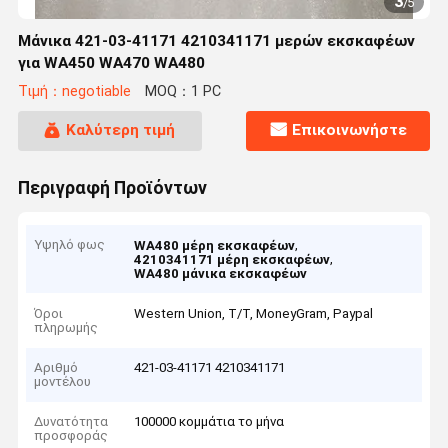
3
/
5
Μάνικα 421-03-41171 4210341171 μερών εκσκαφέων
για WA450 WA470 WA480
Τιμή：negotiable
MOQ：1 PC
Καλύτερη τιμή
Επικοινωνήστε
Περιγραφή Προϊόντων
Υψηλό φως
,
WA480 μέρη εκσκαφέων
,
4210341171 μέρη εκσκαφέων
WA480 μάνικα εκσκαφέων
Όροι
Western Union, T/T, MoneyGram, Paypal
πληρωμής
Αριθμό
421-03-41171 4210341171
μοντέλου
Δυνατότητα
100000 κομμάτια το μήνα
προσφοράς