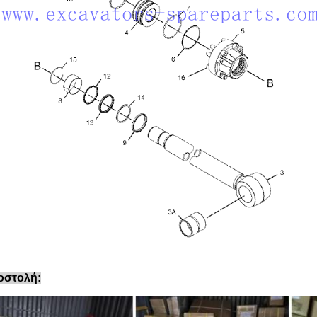
οστολή: