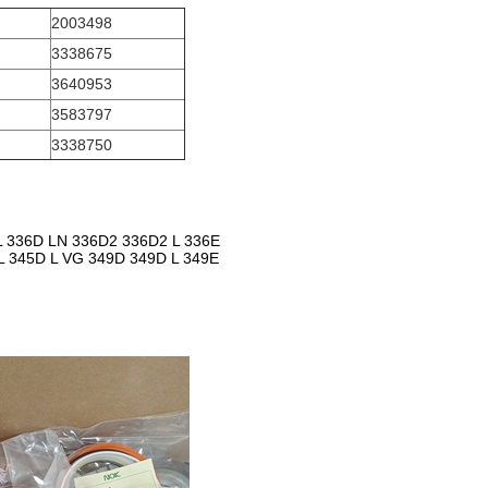
2003498
3338675
3640953
3583797
3338750
 336D LN 336D2 336D2 L 336E
 L 345D L VG 349D 349D L 349E