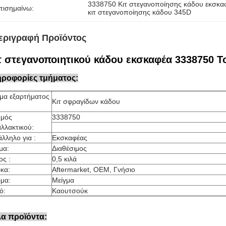
3338750 Κιτ στεγανοποίησης κάδου εκσκα
πισημαίνω:
κιτ στεγανοποίησης κάδου 345D
εριγραφή Προϊόντος
τ στεγανοποιητικού κάδου εκσκαφέα 3338750 Τ
ροφορίες τμήματος:
μα εξαρτήματος
Κιτ σφραγίδων κάδου
θμός
3338750
λλακτικού:
λληλο για :
Εκσκαφέας
μα:
Διαθέσιμος
ος :
0,5 κιλά
κα:
Aftermarket, OEM, Γνήσιο
μα:
Μείγμα
ό:
Καουτσούκ
α προϊόντα: