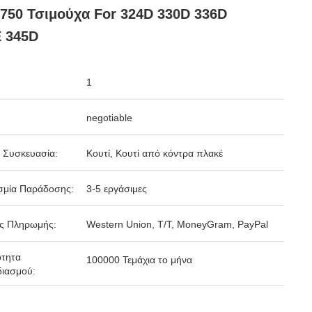
750 Τσιμούχα For 324D 330D 336D
 345D
1
negotiable
 Συσκευασία:
Κουτί, Κουτί από κόντρα πλακέ
σμία Παράδοσης:
3-5 εργάσιμες
ς Πληρωμής:
Western Union, T/T, MoneyGram, PayPal
ότητα
100000 Τεμάχια το μήνα
ιασμού: