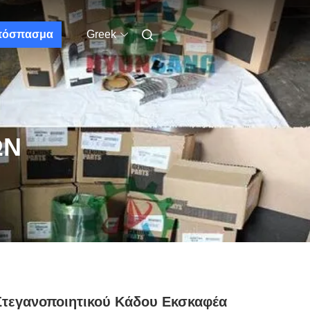
πόσπασμα
Greek
ΩΝ
Στεγανοποιητικού Κάδου Εκσκαφέα