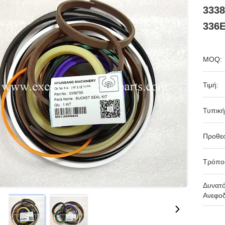
3338
336E
MOQ:
Τιμή:
Τυπική
Προθε
Τρόπο
Δυνατ
Ανεφοδ