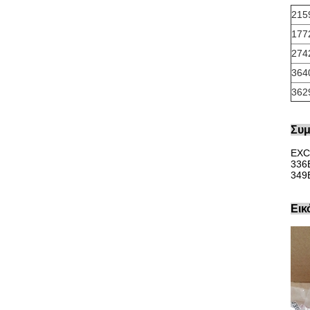
215
177
274
364
362
Συμ
EXC
336
349
Εικ