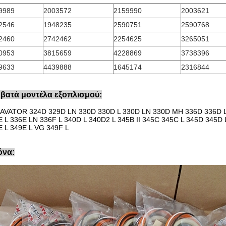
9989
2003572
2159990
2003621
2546
1948235
2590751
2590768
2460
2742462
2254625
3265051
0953
3815659
4228869
3738396
9633
4439888
1645174
2316844
βατά μοντέλα εξοπλισμού:
AVATOR 324D 329D LN 330D 330D L 330D LN 330D MH 336D 336D L
E L 336E LN 336F L 340D L 340D2 L 345B II 345C 345C L 345D 345D
E L 349E L VG 349F L
όνα: