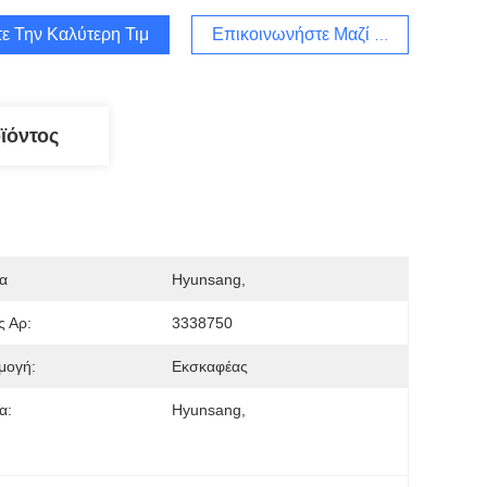
ε Την Καλύτερη Τιμή
Επικοινωνήστε Μαζί Μας
ϊόντος
α
Hyunsang, 
ς Αρ:
3338750
μογή:
Εκσκαφέας
α:
Hyunsang,