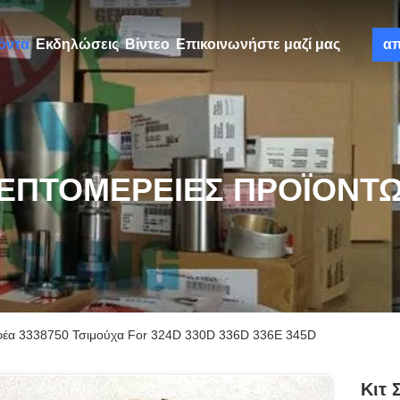
όντα
Εκδηλώσεις
Βίντεο
Επικοινωνήστε μαζί μας
α
ΕΠΤΟΜΈΡΕΙΕΣ ΠΡΟΪΌΝΤ
αφέα 3338750 Τσιμούχα For 324D 330D 336D 336E 345D
Κιτ 