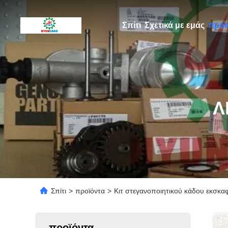
Σπίτι
Σχετικά με εμάς
προϊ
Λ
Σπίτι
>
προϊόντα
>
Κιτ στεγανοποιητικού κάδου εκσκ
προϊόντα