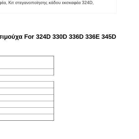
φέα
, 
Κιτ στεγανοποίησης κάδου εκσκαφέα 324D
, 
σιμούχα For 324D 330D 336D 336E 345D