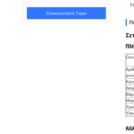
Ε
Επικοινωνήστε Τώρα
Π
Σε
Πλη
Ονο
:
Αρι
αντα
Κατά
Δείγ
Βάρ
Μάρ
Χρώ
Υλικ
Αλλ