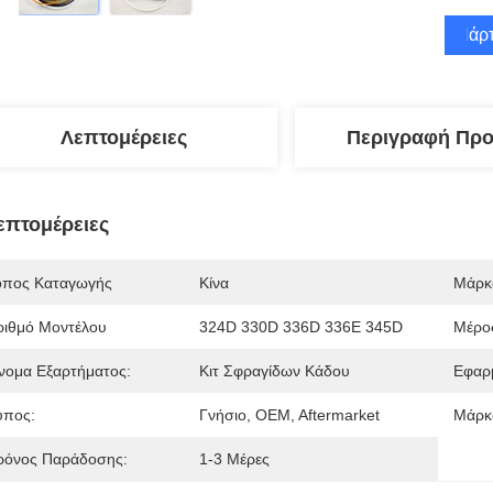
Πάρτ
Λεπτομέρειες
Περιγραφή Προ
επτομέρειες
όπος Καταγωγής
Κίνα
Μάρκ
ριθμό Μοντέλου
324D 330D 336D 336E 345D
Μέρο
νομα Εξαρτήματος:
Κιτ Σφραγίδων Κάδου
Εφαρ
ύπος:
Γνήσιο, OEM, Aftermarket
Μάρκ
ρόνος Παράδοσης:
1-3 Μέρες