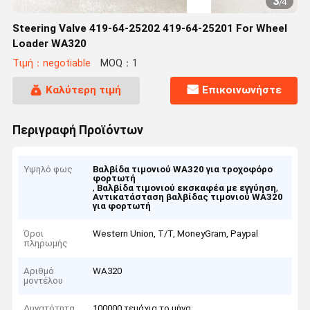
3
/
4
Steering Valve 419-64-25202 419-64-25201 For Wheel
Loader WA320
Τιμή：negotiable
MOQ：1
Καλύτερη τιμή
Επικοινωνήστε
Περιγραφή Προϊόντων
Υψηλό φως
Βαλβίδα τιμονιού WA320 για τροχοφόρο
φορτωτή
,
,
Βαλβίδα τιμονιού εκσκαφέα με εγγύηση
Αντικατάσταση βαλβίδας τιμονιού WA320
για φορτωτή
Όροι
Western Union, T/T, MoneyGram, Paypal
πληρωμής
Αριθμό
WA320
μοντέλου
Δυνατότητα
100000 τεμάχια το μήνα