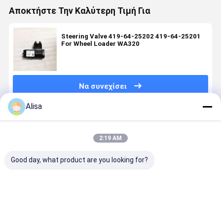
Αποκτήστε Την Καλύτερη Τιμή Για
Steering Valve 419-64-25202 419-64-25201
For Wheel Loader WA320
Να συνεχίσει
Alisa
Συνιστώμενα Προϊόντα
2:19 AM
Good day, what product are you looking for?
Κέλυφος
Στήριγμα
Spare Parts
Τμήματα
φίλτρου
εξαρτημάτων
Bolt 154-32-
εκσκαφέα
εξαρτημάτων
εκσκαφέα
71250 For
RUBBER 16
εκσκαφέα
Assy-Safety
Buldozer
00551 161
VOE11713138
71N6-20141
D85EX-15
00548 Για