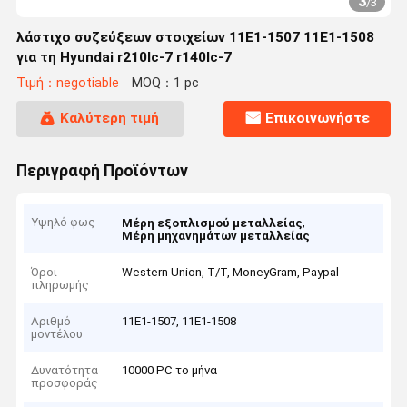
3
/
3
λάστιχο συζεύξεων στοιχείων 11E1-1507 11E1-1508
για τη Hyundai r210lc-7 r140lc-7
Τιμή：negotiable
MOQ：1 pc
Καλύτερη τιμή
Επικοινωνήστε
Περιγραφή Προϊόντων
Υψηλό φως
,
Μέρη εξοπλισμού μεταλλείας
Μέρη μηχανημάτων μεταλλείας
Όροι
Western Union, T/T, MoneyGram, Paypal
πληρωμής
Αριθμό
11E1-1507, 11E1-1508
μοντέλου
Δυνατότητα
10000 PC το μήνα
προσφοράς