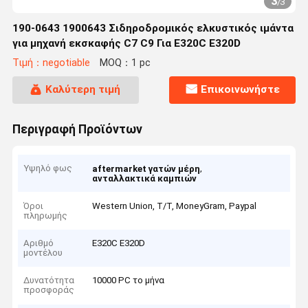
3
/
3
190-0643 1900643 Σιδηροδρομικός ελκυστικός ιμάντα
για μηχανή εκσκαφής C7 C9 Για E320C E320D
Τιμή：negotiable
MOQ：1 pc
Καλύτερη τιμή
Επικοινωνήστε
Περιγραφή Προϊόντων
Υψηλό φως
,
aftermarket γατών μέρη
ανταλλακτικά καμπιών
Όροι
Western Union, T/T, MoneyGram, Paypal
πληρωμής
Αριθμό
E320C E320D
μοντέλου
Δυνατότητα
10000 PC το μήνα
προσφοράς