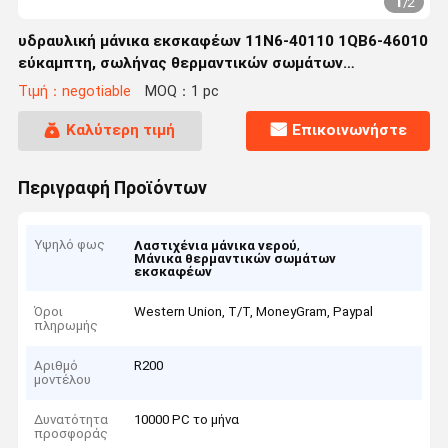
1
/
2
υδραυλική μάνικα εκσκαφέων 11N6-40110 1QB6-46010
εύκαμπτη, σωλήνας θερμαντικών σωμάτων
εκσκαφέων για τη Hyundai 11Q6-46240 R200
Τιμή：negotiable
MOQ：1 pc
Καλύτερη τιμή
Επικοινωνήστε
Περιγραφή Προϊόντων
Υψηλό φως
,
Λαστιχένια μάνικα νερού
Μάνικα θερμαντικών σωμάτων
εκσκαφέων
Όροι
Western Union, T/T, MoneyGram, Paypal
πληρωμής
Αριθμό
R200
μοντέλου
Δυνατότητα
10000 PC το μήνα
προσφοράς