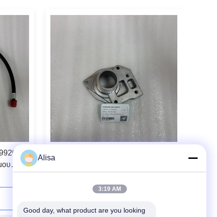
-9920
Τμήματα εκσκαφέα σωλήνα;Εξοδος
Alisa
μου
νερού 8972873820 Για MA200-G
200LC-8
TX160 ZR130HC ZR420JC ZX110
ZX120
3:19 AM
Επικοινωνήστε Τώρα
Good day, what product are you looking 