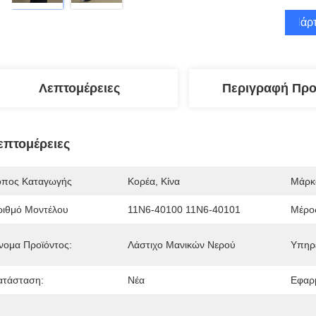
Πάρτ
Λεπτομέρειες
Περιγραφή Προ
επτομέρειες
όπος Καταγωγής
Κορέα, Κίνα
Μάρκ
ριθμό Μοντέλου
11N6-40100 11N6-40101
Μέρος
νομα Προϊόντος:
Λάστιχο Μανικών Νερού
Υπηρ
ατάσταση:
Νέα
Εφαρ