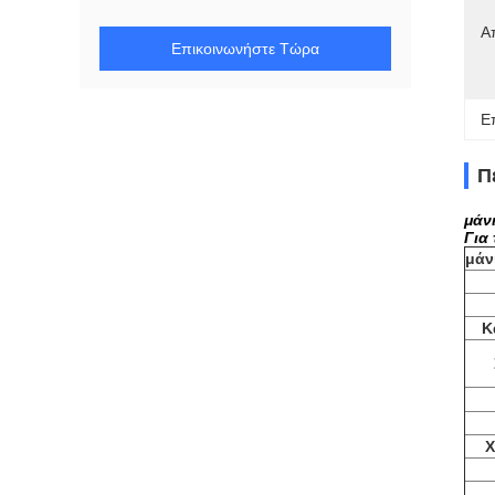
Α
Επικοινωνήστε Τώρα
Ε
Π
μάν
Για
μάν
Κ
Χ