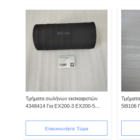
Τμήματα σωλήνων εκσκαφιστών
Τμήματα
4348414 Για EX200-3 EX200-5
5I8106 
ZX230 ZX240-3 ZX450-3
Επικοινωνήστε Τώρα