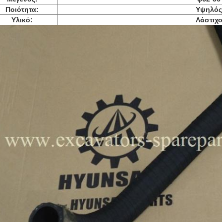
Ποιότητα:
Υψηλός
Υλικό:
Λάστιχ