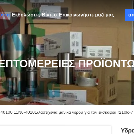
όντα
Εκδηλώσεις
Βίντεο
Επικοινωνήστε μαζί μας
α
ΕΠΤΟΜΈΡΕΙΕΣ ΠΡΟΪΌΝΤ
40100 11N6-40101/λαστιχένια μάνικα νερού για τον εκσκαφέα r210lc-7
Υδρα