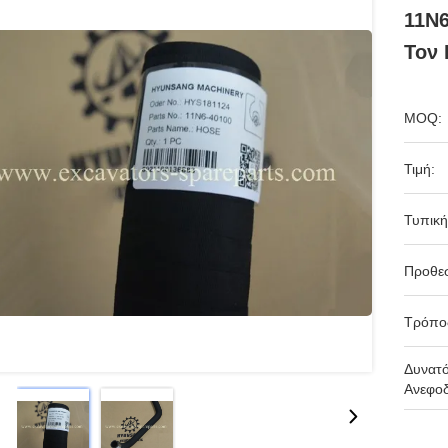
11N6
Τον 
MOQ:
Τιμή:
Τυπική
Προθε
Τρόπο
Δυνατ
Ανεφοδ