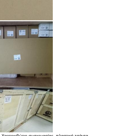
Χαρτοκιβώτιο συσκευασίας, πλαστική τσάντα.