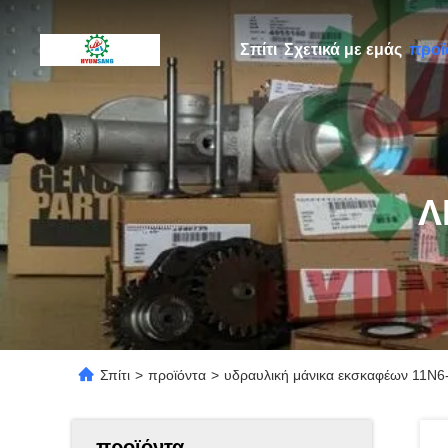
Σπίτι
Σχετικά με εμάς
προϊ
Λ
Σπίτι
>
προϊόντα
>
υδραυλική μάνικα εκσκαφέων 11N6-
προϊόντα