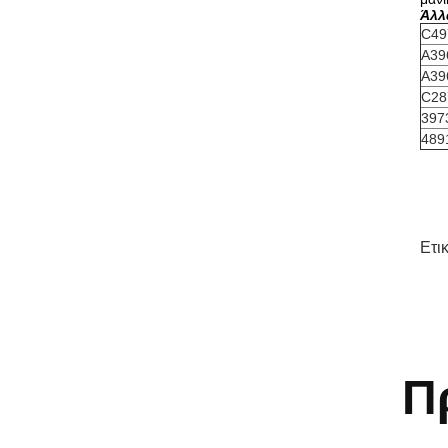
Άλλ
C49
A39
A39
C28
397
489
Ετι
Π