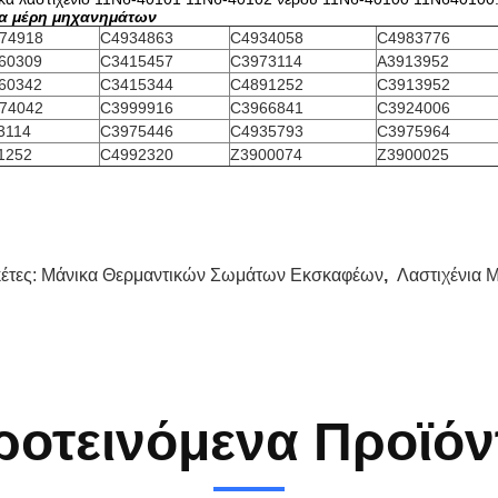
α μέρη μηχανημάτων
74918
C4934863
C4934058
C4983776
60309
C3415457
C3973114
A3913952
60342
C3415344
C4891252
C3913952
74042
C3999916
C3966841
C3924006
3114
C3975446
C4935793
C3975964
1252
C4992320
Z3900074
Z3900025
κέτες:
Μάνικα Θερμαντικών Σωμάτων Εκσκαφέων
,
Λαστιχένια 
ροτεινόμενα Προϊόν