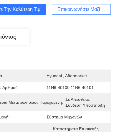
ε Την Καλύτερη Τιμή
Επικοινωνήστε Μαζί Μας
ϊόντος
α
Hyundai , Aftermarket
 Αριθμού:
11N6-40100 11N6-40101
Σε Απευθείας 
εσία Μεταπωλήσεων Παρεχόμενη:
Σύνδεση Υποστήριξη
μογή:
Σύστημα Μηχανών
Καταστήματα Επισκευής 