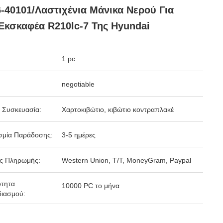
-40101/λαστιχένια Μάνικα Νερού Για
Εκσκαφέα R210lc-7 Της Hyundai
1 pc
negotiable
 Συσκευασία:
Χαρτοκιβώτιο, κιβώτιο κοντραπλακέ
σμία Παράδοσης:
3-5 ημέρες
ς Πληρωμής:
Western Union, T/T, MoneyGram, Paypal
ότητα
10000 PC το μήνα
ιασμού: