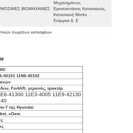
Μηχανημάτων, 
ΜΟΣΙΜΕΣ ΒΙΟΜΗΧΑΝΙΕΣ:
Εγκαταστάσεις Κατασκευής, 
Κατασκευή Works  , 
Ενέργεια &  Ε
ντικών σωμάτων εκσκαφέων
00
100
:
6-40101 11N6-40102
χανών
ν, Forklift, γερανός, τρακτέρ
1E6-41300 11E3-4005 11E9-42130
140
0w-7 της Hyundai
rket, cOem
ες
ος