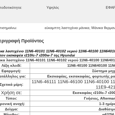
ποδοτικότητα:
Υψηλός
ΕΦΑΡ
πισημαίνω:
εύκαμπτη λαστιχένια μάνικα
, 
Μάνικα θερμα
εριγραφή Προϊόντος
ικα λαστιχένιο 11N6-40101 11N6-40102 νερού 11N6-40100 11N6401
 τον εκσκαφέα r210lc-7 r200w-7 της Hyundai
ικα λαστιχένιο 11N6-40101 11N6-40102 νερού 11N6-40100 11N640
Λέξη κλειδί:
11N6-40100 11N640100 11N
Εφαρμογή:
Σύστημα μη
ατάλληλος για:
Εκσκαφέας, εκσακαφέας, φορτωτής ροδώ
11N6-46111 11N6-46100 11N6-40100 1
Σχετικά μέρη:
11E9-42
Χρήση σε:
Εκσκαφέας r210lc-7 r20
Τύποι:
Γνήσιος, Afterma
ρονική ανοχή:
1-3 ημέρ
Δείγμα:
Διαθέσιμ
Μέγεθος:
φ62*56