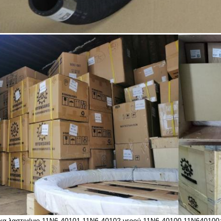
κα λαστιχένιο 11N6-40101 11N6-40102 νερού 11N6-40100 11N640100: 