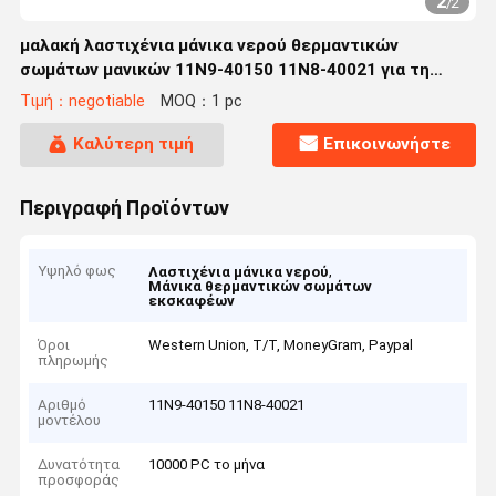
1
/
2
μαλακή λαστιχένια μάνικα νερού θερμαντικών
σωμάτων μανικών 11N9-40150 11N8-40021 για τη
Hyundai r305lc-7
Τιμή：negotiable
MOQ：1 pc
Καλύτερη τιμή
Επικοινωνήστε
Περιγραφή Προϊόντων
Υψηλό φως
,
Λαστιχένια μάνικα νερού
Μάνικα θερμαντικών σωμάτων
εκσκαφέων
Όροι
Western Union, T/T, MoneyGram, Paypal
πληρωμής
Αριθμό
11N9-40150 11N8-40021
μοντέλου
Δυνατότητα
10000 PC το μήνα
προσφοράς