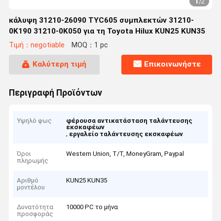
1
/
2
κάλυψη 31210-26090 TYC605 συμπλεκτών 31210-
0K190 31210-0K050 για τη Toyota Hilux KUN25 KUN35
Τιμή：negotiable
MOQ：1 pc
Καλύτερη τιμή
Επικοινωνήστε
Περιγραφή Προϊόντων
Υψηλό φως
φέρουσα αντικατάσταση ταλάντευσης
εκσκαφέων
,
εργαλείο ταλάντευσης εκσκαφέων
Όροι
Western Union, T/T, MoneyGram, Paypal
πληρωμής
Αριθμό
KUN25 KUN35
μοντέλου
Δυνατότητα
10000 PC το μήνα
προσφοράς