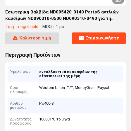
3
/
3
Εσωτερική βαλβίδα ND095420-0140 PartsS αντλιών
καυσίμων ND090310-0500 ND090310-0490 για τη
pc400-8
Τιμή：negotiable
MOQ：1 pc
Καλύτερη τιμή
Επικοινωνήστε
Περιγραφή Προϊόντων
Υψηλό φως
,
ανταλλακτικά εκσκαφέων της
aftermarket της μέρη
Όροι
Western Union, T/T, MoneyGram, Paypal
πληρωμής
Αριθμό
Pc400-8
μοντέλου
Δυνατότητα
10000 PC το μήνα
προσφοράς