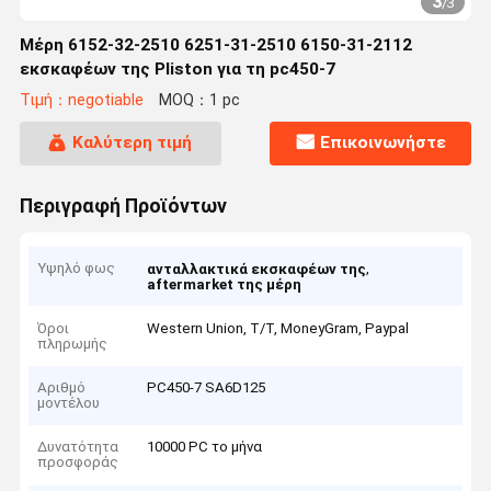
3
/
3
Μέρη 6152-32-2510 6251-31-2510 6150-31-2112
εκσκαφέων της PIiston για τη pc450-7
Τιμή：negotiable
MOQ：1 pc
Καλύτερη τιμή
Επικοινωνήστε
Περιγραφή Προϊόντων
Υψηλό φως
,
ανταλλακτικά εκσκαφέων της
aftermarket της μέρη
Όροι
Western Union, T/T, MoneyGram, Paypal
πληρωμής
Αριθμό
PC450-7 SA6D125
μοντέλου
Δυνατότητα
10000 PC το μήνα
προσφοράς