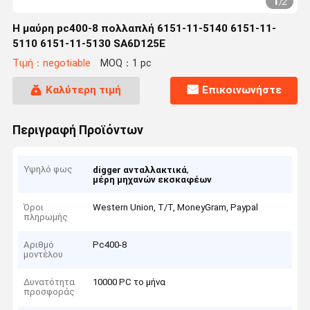
1
/
2
Η μαύρη pc400-8 πολλαπλή 6151-11-5140 6151-11-
5110 6151-11-5130 SA6D125E
Τιμή：negotiable
MOQ：1 pc
Καλύτερη τιμή
Επικοινωνήστε
Περιγραφή Προϊόντων
Υψηλό φως
,
digger ανταλλακτικά
μέρη μηχανών εκσκαφέων
Όροι
Western Union, T/T, MoneyGram, Paypal
πληρωμής
Αριθμό
Pc400-8
μοντέλου
Δυνατότητα
10000 PC το μήνα
προσφοράς