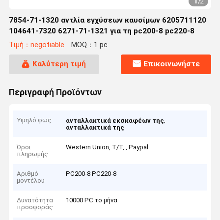
1
/
2
7854-71-1320 αντλία εγχύσεων καυσίμων 6205711120
104641-7320 6271-71-1321 για τη pc200-8 pc220-8
Τιμή：negotiable
MOQ：1 pc
Καλύτερη τιμή
Επικοινωνήστε
Περιγραφή Προϊόντων
Υψηλό φως
,
ανταλλακτικά εκσκαφέων της
ανταλλακτικά της
Όροι
Western Union, T/T, , Paypal
πληρωμής
Αριθμό
PC200-8 PC220-8
μοντέλου
Δυνατότητα
10000 PC το μήνα
προσφοράς