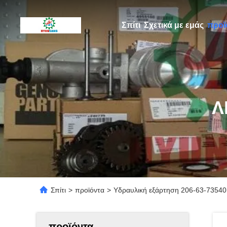
Σπίτι
Σχετικά με εμάς
προϊ
Λ
Σπίτι
>
προϊόντα
>
Υδραυλική εξάρτηση 206-63-73540
προϊόντα