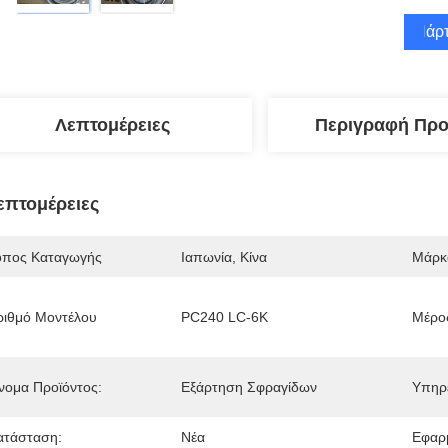
Πάρτ
Λεπτομέρειες
Περιγραφή Προ
επτομέρειες
όπος Καταγωγής
Ιαπωνία, Κίνα
Μάρκ
ριθμό Μοντέλου
PC240 LC-6K
Μέρος
νομα Προϊόντος:
Εξάρτηση Σφραγίδων
Υπηρ
ατάσταση:
Νέα
Εφαρ