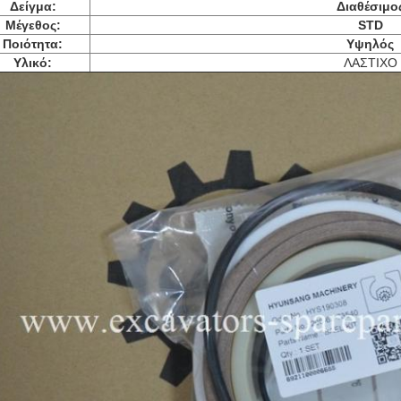
Δείγμα:
Διαθέσιμο
Μέγεθος:
STD
Ποιότητα:
Υψηλός
Υλικό:
ΛΑΣΤΙΧΟ