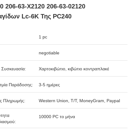
0 206-63-X2120 206-63-02120
γίδων Lc-6K Της PC240
1 pc
negotiable
 Συσκευασία:
Χαρτοκιβώτιο, κιβώτιο κοντραπλακέ
σμία Παράδοσης:
3-5 ημέρες
ς Πληρωμής:
Western Union, T/T, MoneyGram, Paypal
ότητα
10000 PC το μήνα
ιασμού: