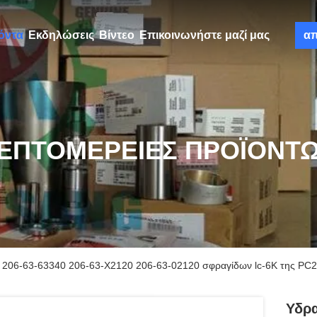
όντα
Εκδηλώσεις
Βίντεο
Επικοινωνήστε μαζί μας
α
ΕΠΤΟΜΈΡΕΙΕΣ ΠΡΟΪΌΝΤ
 206-63-63340 206-63-X2120 206-63-02120 σφραγίδων lc-6K της PC
Υδρα