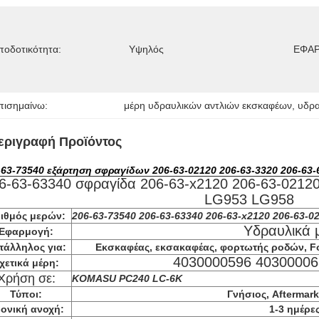
ποδοτικότητα:
Υψηλός
ΕΦΑΡ
πισημαίνω:
μέρη υδραυλικών αντλιών εκσκαφέων
, 
υδρα
εριγραφή Προϊόντος
-63-73540 εξάρτηση σφραγίδων 206-63-02120 206-63-3320 206-63
6-63-63340 σφραγίδα 206-63-x2120 206-63-0212
LG953 LG958
ιθμός μερών:
206-63-73540 206-63-63340 206-63-x2120 206-63-0
Υδραυλικά 
Εφαρμογή:
τάλληλος για:
Εκσκαφέας, εκσακαφέας, φορτωτής ροδών, Fork
4030000596 40300006
χετικά μέρη:
Χρήση σε:
KOMASU PC240 LC-6K
Τύποι:
Γνήσιος, Aftermar
ονική ανοχή:
1-3 ημέρε