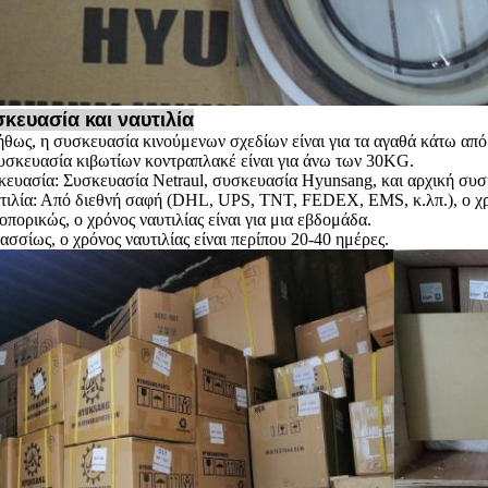
κευασία και ναυτιλία
ήθως, η συσκευασία κινούμενων σχεδίων είναι για τα αγαθά κάτω απ
υσκευασία κιβωτίων κοντραπλακέ είναι για άνω των 30KG.
κευασία: Συσκευασία Netraul, συσκευασία Hyunsang, και αρχική συσ
ιλία: Από διεθνή σαφή (DHL, UPS, TNT, FEDEX, EMS, κ.λπ.), ο χρόν
πορικώς, ο χρόνος ναυτιλίας είναι για μια εβδομάδα.
σσίως, ο χρόνος ναυτιλίας είναι περίπου 20-40 ημέρες.