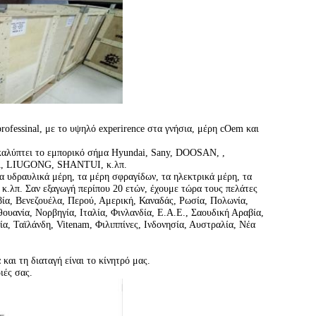
fessinal, με το υψηλό experirence στα γνήσια, μέρη cOem και
 καλύπτει το εμπορικό σήμα
Hyundai, Sany, DOOSAN, ,
, LIUGONG, SHANTUI, κ.λπ.
α υδραυλικά μέρη, τα μέρη σφραγίδων, τα ηλεκτρικά μέρη, τα
 κ.λπ. Σαν εξαγωγή περίπου 20 ετών, έχουμε τώρα τους πελάτες
α, Βενεζουέλα, Περού, Αμερική, Καναδάς, Ρωσία, Πολωνία,
θουανία, Νορβηγία, Ιταλία, Φινλανδία, Ε.Α.Ε., Σαουδική Αραβία,
ία, Ταϊλάνδη, Vitenam, Φιλιππίνες, Ινδονησία, Αυστραλία, Νέα
αι τη διαταγή είναι το κίνητρό μας.
ιές σας.