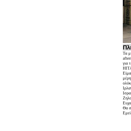
Πλ
Τα μ
afte
για 
HIT
Είμα
μέρη
ολόκ
Ιρλα
Ισρα
Ζηλα
Ευχα
Θα σ
Εμεί