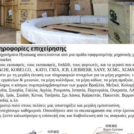
ηροφορίες επιχείρησης
ηχανήματα Hyunsang αποτελούνται από μια ομάδα εφαρμοσμένης μηχανικής pro
rmarket.
τους εκσκαφείς, τους εκσακαφείς, forklift, τους φορτωτές, και το γερανό που
ACHI, KOBELCO, , KATO, ΓΆΤΑ, JCB, LIEBHERR, SANY, XCMG, XGMA
στε με τη μεγάλη έκταση των πληροφοριών στοιχείων για τα μέρη μηχανών, τ
 εργαλείων & μειωτών, τα μέρη κυλίνδρων, τα μέρη κάδων, τα μέρη αμαξιών,
ληρος ο κόσμος συμπεριλαμβανομένων των χωρών Βραζιλία, Μεξικό, Κολομβί
νδία, Σουηδία, Γαλλία, Αγγλία, Ρουμανία, Ισπανία, Πορτογαλία, Ουκρανία, Λι
ήλ, Ιράκ, Σουδάν, Κένυα, Τανζανία, Σρι Λάνκα, Καζακστάν, Πακιστάν, Βιρμαν
νδία, κ.λπ.
ριστώ πολύ στους πελάτες μας υποστηρίξτε και μεγάλη εμπιστοσύνη.
υνεχίσουμε καθημερινά. Οποιοδήποτε από το encouragament σας στην έρευνα κ
ς ζεστό καλωσόρισμα η επίσκεψή σας και διαβούλευση από τις αναγκαίες μερ