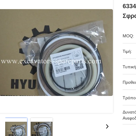
6334
Σφρα
MOQ:
Τιμή:
Τυπική
Προθε
Τρόπο
Δυνατ
Ανεφοδ