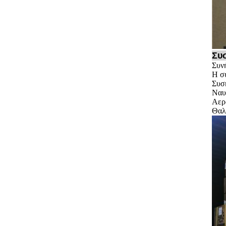
Συσ
Συν
Η σ
Συσ
Ναυτ
Αερο
Θαλα