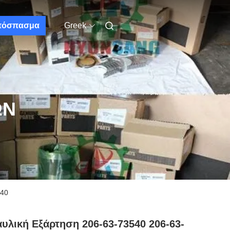
πόσπασμα
Greek
ΩΝ
240
υλική Εξάρτηση 206-63-73540 206-63-