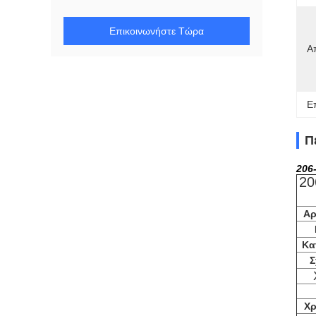
Επικοινωνήστε Τώρα
Α
Ε
Π
206
20
Αρ
Κα
Σ
Χρ