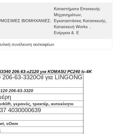
Καταστήματα Επισκευής 
Μηχανημάτων, 
ΜΟΣΙΜΕΣ ΒΙΟΜΗΧΑΝΙΕΣ:
Εγκαταστάσεις Κατασκευής, 
Κατασκευή Works  , 
Ενέργεια &  Ε
υλική συνέλευση εκσκαφέων
-63340 206-63-x2120 για KOMASU PC240 lc-6K
0 206-63-3320Oil για LINGONG
2120 206-63-3320
μέρη
lift, γερανός, τρακτέρ, αυτοκίνητο
37 4030000639
ket, cOem
ς