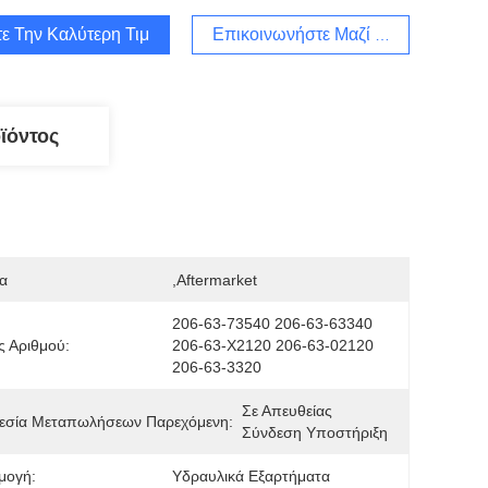
ε Την Καλύτερη Τιμή
Επικοινωνήστε Μαζί Μας
ϊόντος
α
,Aftermarket
206-63-73540 206-63-63340 
 Αριθμού:
206-63-X2120 206-63-02120 
206-63-3320
Σε Απευθείας 
εσία Μεταπωλήσεων Παρεχόμενη:
Σύνδεση Υποστήριξη
μογή:
Υδραυλικά Εξαρτήματα