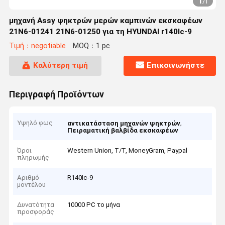
1
/
1
μηχανή Assy ψηκτρών μερών καμπινών εκσκαφέων
21N6-01241 21N6-01250 για τη HYUNDAI r140lc-9
Τιμή：negotiable
MOQ：1 pc
Καλύτερη τιμή
Επικοινωνήστε
Περιγραφή Προϊόντων
Υψηλό φως
,
αντικατάσταση μηχανών ψηκτρών
Πειραματική βαλβίδα εκσκαφέων
Όροι
Western Union, T/T, MoneyGram, Paypal
πληρωμής
Αριθμό
R140lc-9
μοντέλου
Δυνατότητα
10000 PC το μήνα
προσφοράς