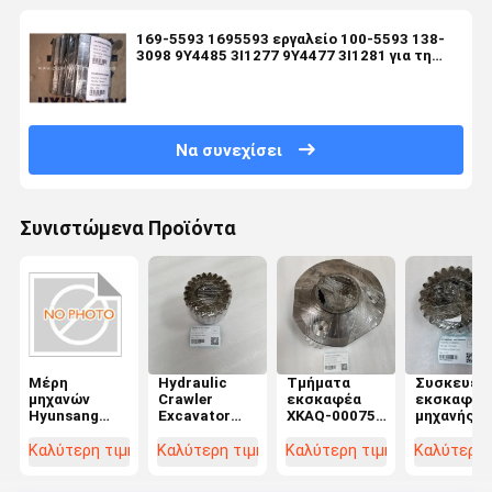
169-5593 1695593 εργαλείο 100-5593 138-
3098 9Y4485 3I1277 9Y4477 3I1281 για τη
ΓΆΤΑ E325
Να συνεχίσει
Συνιστώμενα Προϊόντα
Μέρη
Hydraulic
Τμήματα
Συσκευές
μηχανών
Crawler
εκσκαφέα
εκσκαφικ
Hyunsang
Excavator
XKAQ-00075
μηχανής
3107797 DISC
Parts Sun
Τελική
Για FV30,
Gear 367-
κίνηση
Καλύτερη τιμή
Καλύτερη τιμή
Καλύτερη τιμή
Καλύτερη 
ZX250L-5G,
8368
κλίσης
ZX270-3,
3678368 367-
μετατροπέα