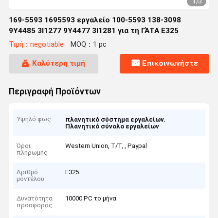
1
/
3
169-5593 1695593 εργαλείο 100-5593 138-3098
9Y4485 3I1277 9Y4477 3I1281 για τη ΓΆΤΑ E325
Τιμή：negotiable
MOQ：1 pc
Καλύτερη τιμή
Επικοινωνήστε
Περιγραφή Προϊόντων
Υψηλό φως
,
πλανητικό σύστημα εργαλείων
Πλανητικό σύνολο εργαλείων
Όροι
Western Union, T/T, , Paypal
πληρωμής
Αριθμό
E325
μοντέλου
Δυνατότητα
10000 PC το μήνα
προσφοράς