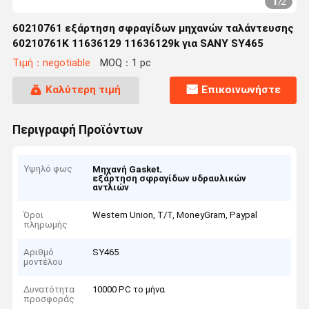
1
/
2
60210761 εξάρτηση σφραγίδων μηχανών ταλάντευσης
60210761K 11636129 11636129k για SANY SY465
Τιμή：negotiable
MOQ：1 pc
Καλύτερη τιμή
Επικοινωνήστε
Περιγραφή Προϊόντων
Υψηλό φως
,
Μηχανή Gasket
εξάρτηση σφραγίδων υδραυλικών
αντλιών
Όροι
Western Union, T/T, MoneyGram, Paypal
πληρωμής
Αριθμό
SY465
μοντέλου
Δυνατότητα
10000 PC το μήνα
προσφοράς