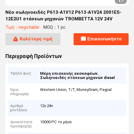
1
/
1
Νέο σωληνοειδές P613-A1V12 P613-A1V24 2001ES-
12E2U1 στάσεων μηχανών TROMBETTA 12V 24V
Τιμή：negotiable
MOQ：1 pc
Καλύτερη τιμή
Επικοινωνήστε
Περιγραφή Προϊόντων
Υψηλό φως
,
Μέρη επισκευής εκσκαφέων
Σωληνοειδές στάσεων μηχανών diesel
Όροι
Western Union, T/T, MoneyGram, Paypal
πληρωμής
Αριθμό
12v 24v
μοντέλου
Δυνατότητα
10000 PC το μήνα
προσφοράς