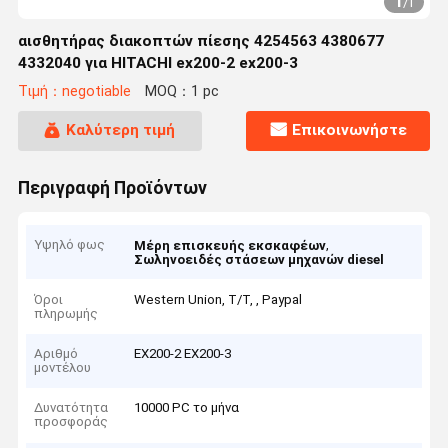
1
/
1
αισθητήρας διακοπτών πίεσης 4254563 4380677
4332040 για HITACHI ex200-2 ex200-3
Τιμή：negotiable
MOQ：1 pc
Καλύτερη τιμή
Επικοινωνήστε
Περιγραφή Προϊόντων
Υψηλό φως
,
Μέρη επισκευής εκσκαφέων
Σωληνοειδές στάσεων μηχανών diesel
Όροι
Western Union, T/T, , Paypal
πληρωμής
Αριθμό
EX200-2 EX200-3
μοντέλου
Δυνατότητα
10000 PC το μήνα
προσφοράς