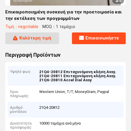
3
/
4
Επικαιροποιημένη συσκευή για την προετοιμασία και
την εκτέλεση των προγραμμάτων
Τιμή：negotiable
MOQ：1 τεμάχιο
Καλύτερη τιμή
Επικοινωνήστε
Περιγραφή Προϊόντων
Υψηλό φως
,
21Q4-20812 Επιταχυνόμενη κλήση Assy
,
21Q4-20811 Επιταχυνόμενη κλήση Assy
21Q6-20810 Accel Dial Assy
Όροι
Western Union, T/T, MoneyGram, Paypal
πληρωμής
Αριθμό
21Q4-20812
μοντέλου
Δυνατότητα
10000 τεμάχια ανά μήνα
προσφοράς