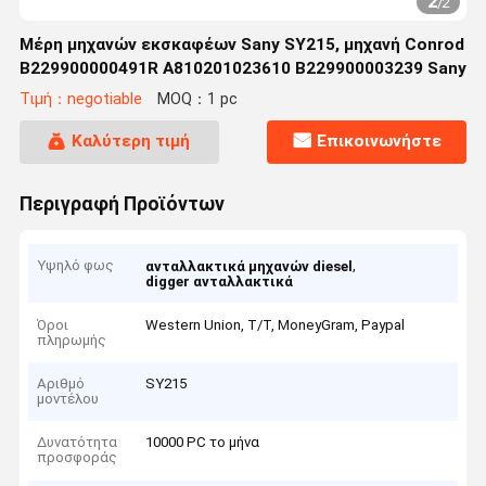
2
/
2
Μέρη μηχανών εκσκαφέων Sany SY215, μηχανή Conrod
B229900000491R A810201023610 B229900003239 Sany
Τιμή：negotiable
MOQ：1 pc
Καλύτερη τιμή
Επικοινωνήστε
Περιγραφή Προϊόντων
Υψηλό φως
,
ανταλλακτικά μηχανών diesel
digger ανταλλακτικά
Όροι
Western Union, T/T, MoneyGram, Paypal
πληρωμής
Αριθμό
SY215
μοντέλου
Δυνατότητα
10000 PC το μήνα
προσφοράς