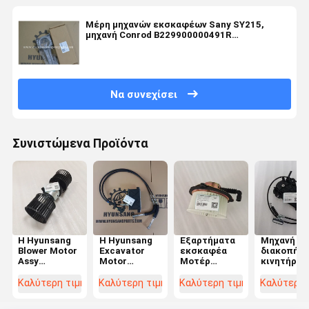
Μέρη μηχανών εκσκαφέων Sany SY215,
μηχανή Conrod B229900000491R
A810201023610 B229900003239 Sany
Να συνεχίσει
Συνιστώμενα Προϊόντα
Η Hyunsang
Η Hyunsang
Εξαρτήματα
Μηχανή
Blower Motor
Excavator
εκσκαφέα
διακοπής
Assy
Motor
Μοτέρ
κινητήρα
AN51500-
Governor
φυσητήρας
2523-9016
10970
Motor 247-
56500-40180
25239016 
Καλύτερη τιμή
Καλύτερη τιμή
Καλύτερη τιμή
Καλύτερη 
AN5150010970
5209
5650040180
DL250A
για το HD465-
2475209 για
για SK210
DX300LCA