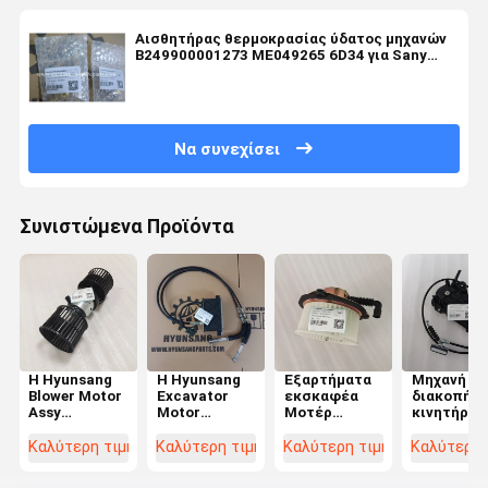
Αισθητήρας θερμοκρασίας ύδατος μηχανών
B249900001273 ME049265 6D34 για Sany
SY215
Να συνεχίσει
Συνιστώμενα Προϊόντα
Η Hyunsang
Η Hyunsang
Εξαρτήματα
Μηχανή
Blower Motor
Excavator
εκσκαφέα
διακοπής
Assy
Motor
Μοτέρ
κινητήρα
AN51500-
Governor
φυσητήρας
2523-9016
10970
Motor 247-
56500-40180
25239016 
Καλύτερη τιμή
Καλύτερη τιμή
Καλύτερη τιμή
Καλύτερη 
AN5150010970
5209
5650040180
DL250A
για το HD465-
2475209 για
για SK210
DX300LCA