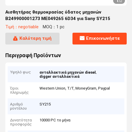
1
/
2
Αισθητήρας θερμοκρασίας ύδατος μηχανών
B249900001273 ME049265 6D34 για Sany SY215
Τιμή：negotiable
MOQ：1 pc
Καλύτερη τιμή
Επικοινωνήστε
Περιγραφή Προϊόντων
Υψηλό φως
,
ανταλλακτικά μηχανών diesel
digger ανταλλακτικά
Όροι
Western Union, T/T, MoneyGram, Paypal
πληρωμής
Αριθμό
SY215
μοντέλου
Δυνατότητα
10000 PC το μήνα
προσφοράς